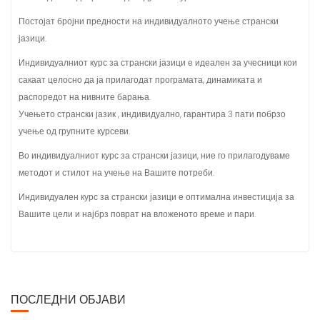
Постојат бројни предности на индивидуалното учење странски
јазици.
Индивидуалниот курс за странски јазици е идеален за учесници кои
сакаат целосно да ја прилагодат програмата, динамиката и
распоредот на нивните барања.
Учењето странски јазик , индивидуално, гарантира 3 пати побрзо
учење од групните курсеви.
Во индивидуалниот курс за странски јазици, ние го прилагодуваме
методот и стилот на учење на Вашите потреби.
Индивидуален курс за странски јазици е оптимална инвестиција за
Вашите цели и најбрз поврат на вложеното време и пари.
ПОСЛЕДНИ ОБЈАВИ