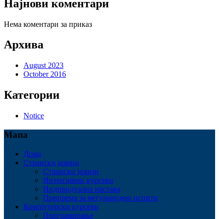
Најнови коментари
Нема коментари за приказ
Архива
August 2023
October 2016
Категории
Notice
Мапа
Дома
Странски јазици
Странски јазици
Интензивни курсеви
Индивидуална настава
Припрема за меѓународни испити
Компјутерски курсеви
Програмирање