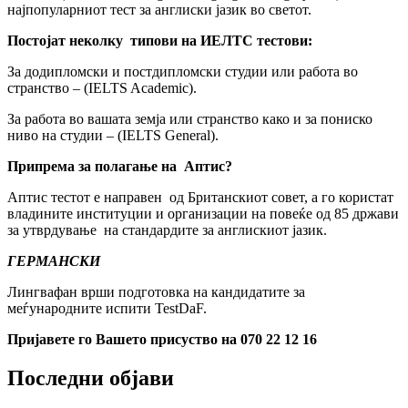
најпопуларниот тест за англиски јазик во светот.
Постојат неколку типови на ИЕЛТС тестови:
За додипломски и постдипломски студии или работа во
странство – (IELTS Academic).
За работа во вашата земја или странство како и за пониско
ниво на студии – (IELTS General).
Припрема за полагање на Аптис?
Аптис тестот е направен од Британскиот совет, а го користат
владините институции и организации на повеќе од 85 држави
за утврдување на стандардите за англискиот јазик.
ГЕРМАНСКИ
Лингвафан врши подготовка на кандидатите за
меѓународните испити TestDaF.
Пријавете го Вашето присуство на 070 22 12 16
Последни објави