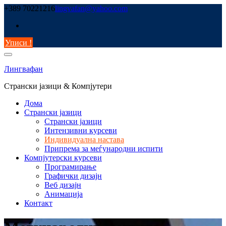
Skip
+389 70221216
lingvafan@yahoo.com
to
content
Уписи !
Лингвафан
Странски јазици & Компјутери
Дома
Странски јазици
Странски јазици
Интензивни курсеви
Индивидуална настава
Припрема за меѓународни испити
Компјутерски курсеви
Програмирање
Графички дизајн
Веб дизајн
Анимација
Контакт