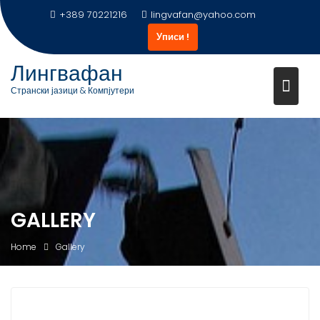
Skip
+389 70221216
lingvafan@yahoo.com
to
Уписи !
content
Лингвафан
Странски јазици & Компјутери
GALLERY
Home
Gallery