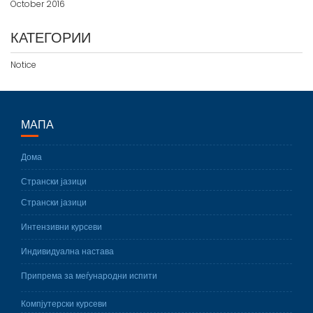
October 2016
КАТЕГОРИИ
Notice
МАПА
Дома
Странски јазици
Странски јазици
Интензивни курсеви
Индивидуална настава
Припрема за меѓународни испити
Компјутерски курсеви