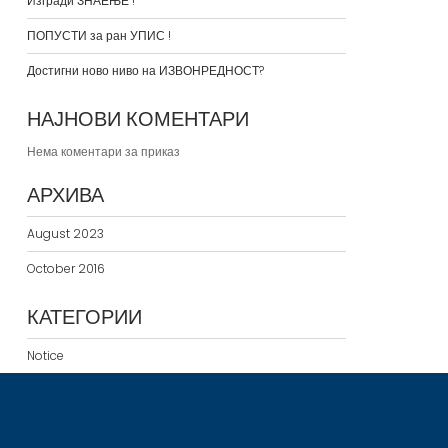
Изгради ЗНАЕЊЕ !
ПОПУСТИ за ран УПИС !
Достигни ново ниво на ИЗВОНРЕДНОСТ?
НАЈНОВИ КОМЕНТАРИ
Нема коментари за приказ
АРХИВА
August 2023
October 2016
КАТЕГОРИИ
Notice