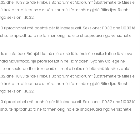
32 dhe 1.10.33 të “de Finibus Bonorum et Malorum” (Ekstremet e të Mirës e
jë traktat mbi teorine e etikës, shumë i famshëm gjatë Rilindjes. Rreshti i
ga seksioni 1.10.32.
 riprodhohet më poshtë për të interesuarit. Seksionet 1.10.32 dhe 1.10.33 të
shtu të riprodhuara në formën origjinale të shoqëruara nga versionet e
 çfarëdo. Rrënjët i ka në një pjesë të letërsisë klasike Latine të viteve
chard McClintock, një profesor Latin ne Hampden-Sydney College në
tit, consectetur dhe duke parë citimet e fjalës në letërsinë klasike zbuloi
32 dhe 1.10.33 të “de Finibus Bonorum et Malorum” (Ekstremet e të Mirës e
jë traktat mbi teorine e etikës, shumë i famshëm gjatë Rilindjes. Rreshti i
ga seksioni 1.10.32.
 riprodhohet më poshtë për të interesuarit. Seksionet 1.10.32 dhe 1.10.33 të
shtu të riprodhuara në formën origjinale të shoqëruara nga versionet e