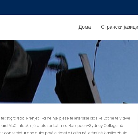
Дома
Странски јазиц
 çfarëdo. Rrënjët i ka në një pjesë të letërsisë klasike Latine të viteve
chard McClintock, një profesor Latin ne Hampden-Sydney College në
tit, consectetur dhe duke parë citimet e fjalës në letërsinë klasike zbuloi