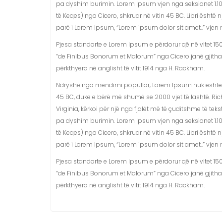
pa dyshim burimin. Lorem Ipsum vjen nga seksionet 1.10.
të Keqes) nga Cicero, shkruar në vitin 45 BC. Libri është n
parë i Lorem Ipsum, “Lorem ipsum dolor sit amet..” vjen n
Pjesa standarte e Lorem Ipsum e përdorur që në vitet 1500
“de Finibus Bonorum et Malorum” nga Cicero janë gjitha
përkthyera në anglisht të vitit 1914 nga H. Rackham.
Ndryshe nga mendimi popullor, Lorem Ipsum nuk është tekst
45 BC, duke e bërë më shumë se 2000 vjet të lashtë. Ri
Virginia, kërkoi për një nga fjalët më të çuditshme të teks
pa dyshim burimin. Lorem Ipsum vjen nga seksionet 1.10.
të Keqes) nga Cicero, shkruar në vitin 45 BC. Libri është n
parë i Lorem Ipsum, “Lorem ipsum dolor sit amet..” vjen n
Pjesa standarte e Lorem Ipsum e përdorur që në vitet 1500
“de Finibus Bonorum et Malorum” nga Cicero janë gjitha
përkthyera në anglisht të vitit 1914 nga H. Rackham.