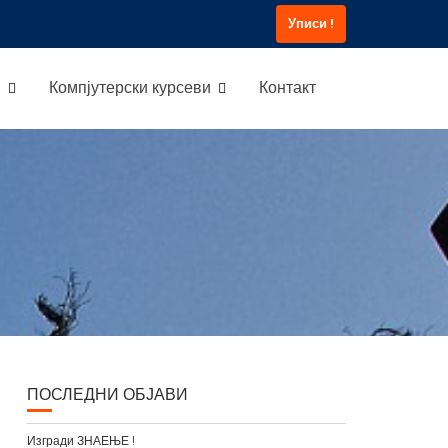
Уписи !
и
Компјутерски курсеви
Контакт
ПОСЛЕДНИ ОБЈАВИ
Изгради ЗНАЕЊЕ !