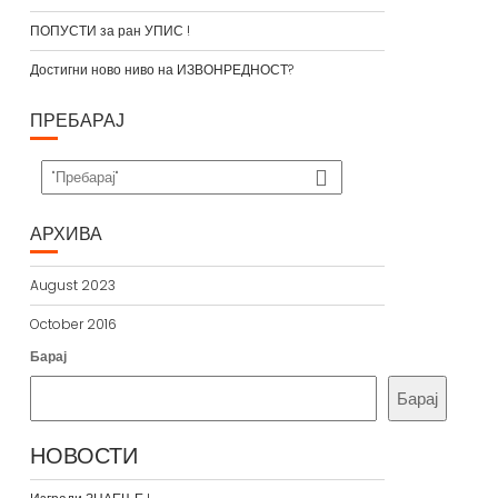
ПОПУСТИ за ран УПИС !
Достигни ново ниво на ИЗВОНРЕДНОСТ?
ПРЕБАРАЈ
АРХИВА
August 2023
October 2016
Барај
Барај
НОВОСТИ