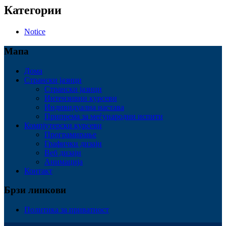
Категории
Notice
Мапа
Дома
Странски јазици
Странски јазици
Интензивни курсеви
Индивидуална настава
Припрема за меѓународни испити
Компјутерски курсеви
Програмирање
Графички дизајн
Веб дизајн
Анимација
Контакт
Брзи линкови
Политика за приватност