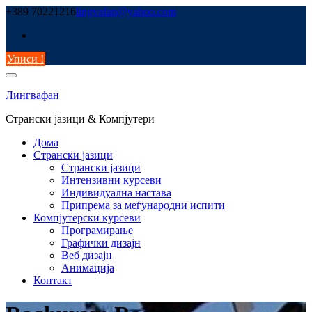
Skip
+389 70221216
lingvafan@yahoo.com
to
content
Уписи !
Лингвафан
Странски јазици & Компјутери
Дома
Странски јазици
Странски јазици
Интензивни курсеви
Индивидуална настава
Припрема за меѓународни испити
Компјутерски курсеви
Програмирање
Графички дизајн
Веб дизајн
Анимација
Контакт