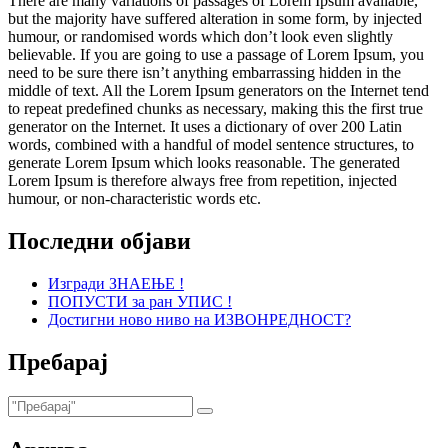
There are many variations of passages of Lorem Ipsum available,
but the majority have suffered alteration in some form, by injected
humour, or randomised words which don’t look even slightly
believable. If you are going to use a passage of Lorem Ipsum, you
need to be sure there isn’t anything embarrassing hidden in the
middle of text. All the Lorem Ipsum generators on the Internet tend
to repeat predefined chunks as necessary, making this the first true
generator on the Internet. It uses a dictionary of over 200 Latin
words, combined with a handful of model sentence structures, to
generate Lorem Ipsum which looks reasonable. The generated
Lorem Ipsum is therefore always free from repetition, injected
humour, or non-characteristic words etc.
Последни објави
Изгради ЗНАЕЊЕ !
ПОПУСТИ за ран УПИС !
Достигни ново ниво на ИЗВОНРЕДНОСТ?
Пребарај